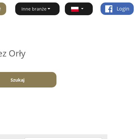
ę
Login
Inne branże
ez Orły
Szukaj