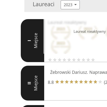
Laureaci
2023
Laureat nieaktywny
Laureat nieaktywny -
Miejsce
I
Żebrowski Dariusz. Naprawa
Miejsce
8.8
(
II