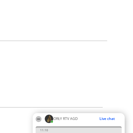
ORŁY RTV AGD
Live chat
11:10