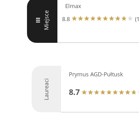
Elmax
Miejsce
8.8
(
III
Prymus AGD-Pułtusk
Laureaci
8.7