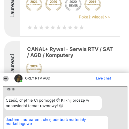
Laureaci
Pokaż więcej >>
CANAL+ Rywal - Serwis RTV / SAT
/ AGD / Komputery
Laureaci
ORŁY RTV AGD
Live chat
8.5
08:18
Cześć, chętnie Ci pomogę! 🙂 Kliknij proszę w
Organizator plebiscytu
Plebiscyt
Kontakt
odpowiedni temat rozmowy! 🙂
Bright Side Solutions sp. z o.
Laureaci
Kontakt
o. sp. k.
Lista
ul. Ruska 22
wszystkich
Jestem Laureatem, chcę odebrać materiały
Wrocław 50-079
Laureatów
marketingowe
KRS 0000749100 | Regon
Zasady