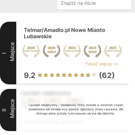
Telmar/Amadio.pl Nowe Miasto
Lubawskie
Miejsce
I
Pokaż więcej >>
9.2
(62)
Laureat nieaktywny
Miejsce
Laureat nieaktywny - działalność firmy została w ostatnim czasie
zawieszona lub istnieje inny powód, zgłoszony przez Laureata, dla
II
którego dane zostały tymczasowo ukryte dla klientów.