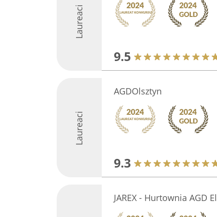
Laureaci
9.5
AGDOlsztyn
Laureaci
9.3
JAREX - Hurtownia AGD El