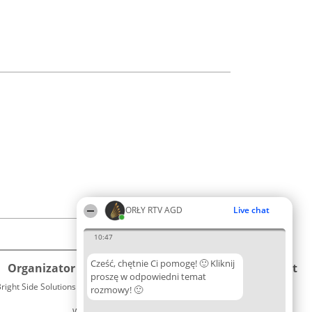
ORŁY RTV AGD
Live chat
10:47
Cześć, chętnie Ci pomogę! 🙂 Kliknij
Organizator plebiscytu
Plebiscyt
Kontakt
proszę w odpowiedni temat
right Side Solutions sp. z o. o. sp. k.
Laureaci
rozmowy! 🙂
Kontakt
ul. Ruska 22
Lista
Wrocław 50-079
wszystkich