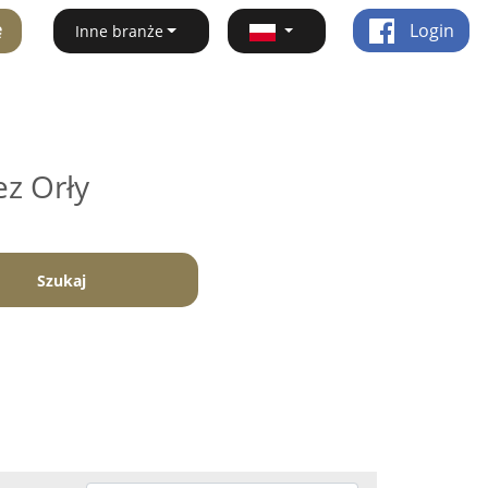
ę
Login
Inne branże
ez Orły
Szukaj