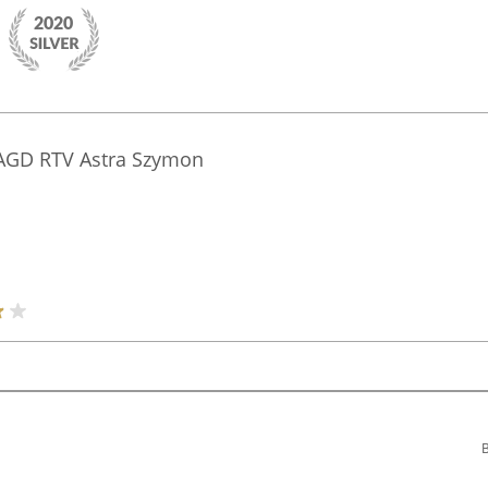
 AGD RTV Astra Szymon
B