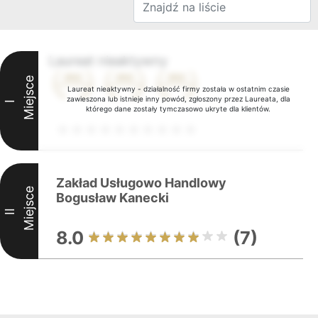
Laureat nieaktywny
Miejsce
Laureat nieaktywny - działalność firmy została w ostatnim czasie
zawieszona lub istnieje inny powód, zgłoszony przez Laureata, dla
I
którego dane zostały tymczasowo ukryte dla klientów.
Zakład Usługowo Handlowy
Miejsce
Bogusław Kanecki
II
8.0
(7)