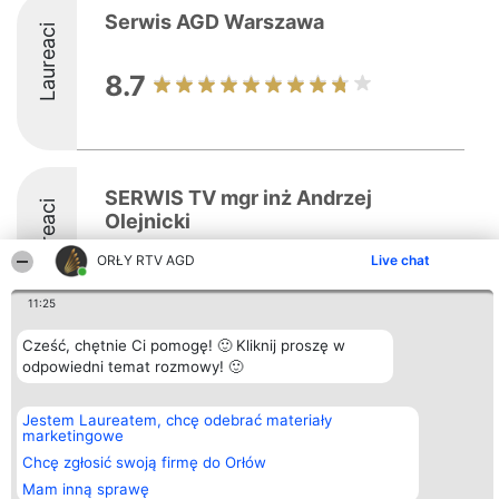
Serwis AGD Warszawa
Laureaci
8.7
SERWIS TV mgr inż Andrzej
Laureaci
Olejnicki
ORŁY RTV AGD
Live chat
9.1
11:25
Cześć, chętnie Ci pomogę! 🙂 Kliknij proszę w
odpowiedni temat rozmowy! 🙂
Organizator plebiscytu
Plebiscyt
Kontakt
Bright Side Solutions sp. z o.
Laureaci
Kontakt
o. sp. k.
Lista
Jestem Laureatem, chcę odebrać materiały
ul. Ruska 22
wszystkich
marketingowe
Wrocław 50-079
Laureatów
KRS 0000749100 | Regon
Zasady
Chcę zgłosić swoją firmę do Orłów
381313360 | NIP 8943132676
Regulamin
+48 508 492 400
Mam inną sprawę
Polityka