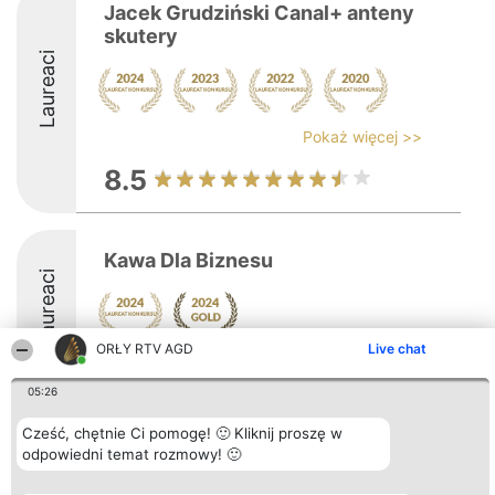
Jacek Grudziński Canal+ anteny
skutery
Laureaci
Pokaż więcej >>
8.5
Kawa Dla Biznesu
Laureaci
ORŁY RTV AGD
Live chat
9.8
05:26
Cześć, chętnie Ci pomogę! 🙂 Kliknij proszę w
Organizator plebiscytu
Plebiscyt
Kontakt
odpowiedni temat rozmowy! 🙂
Bright Side Solutions sp. z o.
Laureaci
Kontakt
o. sp. k.
Lista