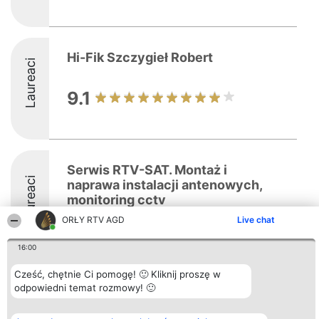
Hi-Fik Szczygieł Robert
Laureaci
9.1
Serwis RTV-SAT. Montaż i
Laureaci
naprawa instalacji antenowych,
monitoring cctv
ORŁY RTV AGD
Live chat
8.7
16:00
Cześć, chętnie Ci pomogę! 🙂 Kliknij proszę w
odpowiedni temat rozmowy! 🙂
Organizator plebiscytu
Plebiscyt
Kontakt
Bright Side Solutions sp. z o.
Laureaci
Kontakt
o. sp. k.
Lista