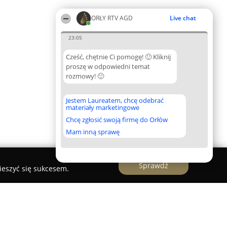
ORŁY RTV AGD
Live chat
23:05
Cześć, chętnie Ci pomogę! 🙂 Kliknij
proszę w odpowiedni temat
rozmowy! 🙂
Jestem Laureatem, chcę odebrać
materiały marketingowe
Chcę zgłosić swoją firmę do Orłów
Mam inną sprawę
Sprawdź
ieszyć się sukcesem.