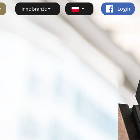
ę
Login
Inne branże