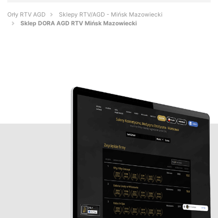
Orły RTV AGD
Sklepy RTV/AGD - Mińsk Mazowiecki
Sklep DORA AGD RTV Mińsk Mazowiecki