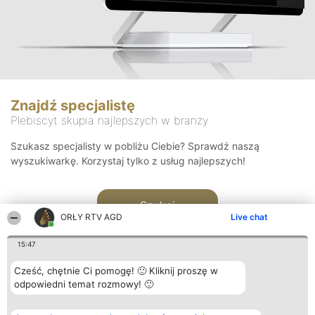
Znajdź specjalistę
Plebiscyt skupia najlepszych w branży
Szukasz specjalisty w pobliżu Ciebie? Sprawdź naszą
wyszukiwarkę. Korzystaj tylko z usług najlepszych!
Szukaj
ORŁY RTV AGD
Live chat
15:47
Cześć, chętnie Ci pomogę! 🙂 Kliknij proszę w
odpowiedni temat rozmowy! 🙂
Organizator plebiscytu
Plebiscyt
Kontakt