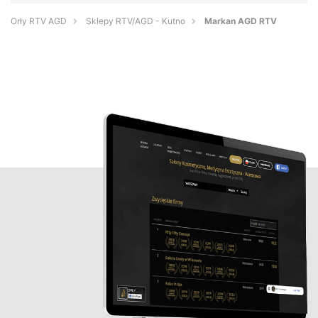
Orły RTV AGD
Sklepy RTV/AGD - Kutno
Markan AGD RTV