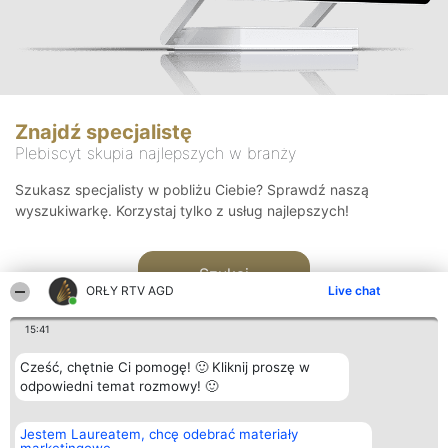
Znajdź specjalistę
Plebiscyt skupia najlepszych w branży
Szukasz specjalisty w pobliżu Ciebie? Sprawdź naszą
wyszukiwarkę. Korzystaj tylko z usług najlepszych!
Szukaj
ORŁY RTV AGD
Live chat
15:41
Cześć, chętnie Ci pomogę! 🙂 Kliknij proszę w
odpowiedni temat rozmowy! 🙂
Organizator plebiscytu
Plebiscyt
Kontakt
Jestem Laureatem, chcę odebrać materiały
Bright Side Solutions sp. z o.
Laureaci
Kontakt