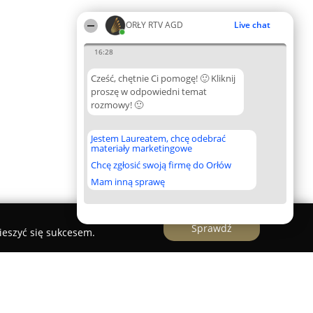
ORŁY RTV AGD
Live chat
16:28
Cześć, chętnie Ci pomogę! 🙂 Kliknij
proszę w odpowiedni temat
rozmowy! 🙂
Jestem Laureatem, chcę odebrać
materiały marketingowe
Chcę zgłosić swoją firmę do Orłów
Mam inną sprawę
Sprawdź
ieszyć się sukcesem.