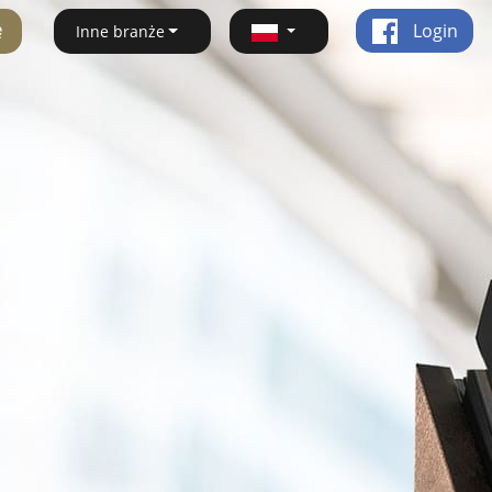
ę
Login
Inne branże