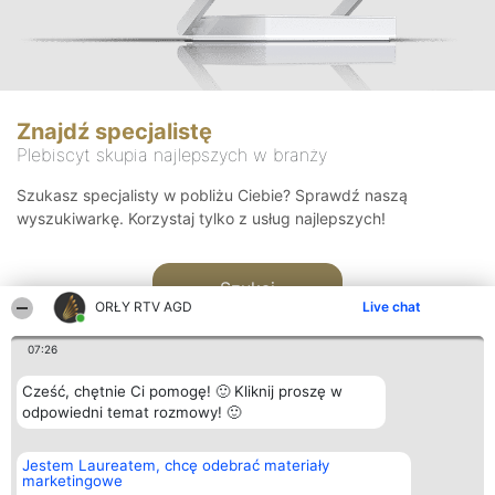
Znajdź specjalistę
Plebiscyt skupia najlepszych w branży
Szukasz specjalisty w pobliżu Ciebie? Sprawdź naszą
wyszukiwarkę. Korzystaj tylko z usług najlepszych!
Szukaj
ORŁY RTV AGD
Live chat
07:26
Cześć, chętnie Ci pomogę! 🙂 Kliknij proszę w
odpowiedni temat rozmowy! 🙂
Organizator plebiscytu
Plebiscyt
Kontakt
Jestem Laureatem, chcę odebrać materiały
Bright Side Solutions sp. z o.
Laureaci
Kontakt
marketingowe
o. sp. k.
Lista