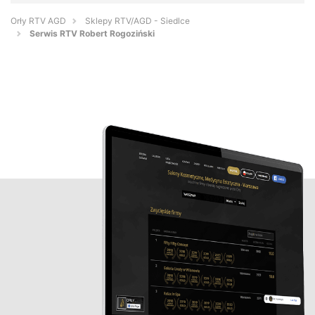
Orły RTV AGD
Sklepy RTV/AGD - Siedlce
Serwis RTV Robert Rogoziński