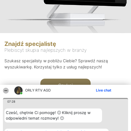
Znajdź specjalistę
Plebiscyt skupia najlepszych w branży
Szukasz specjalisty w pobliżu Ciebie? Sprawdź naszą
wyszukiwarkę. Korzystaj tylko z usług najlepszych!
Szukaj
ORŁY RTV AGD
Live chat
07:28
Cześć, chętnie Ci pomogę! 🙂 Kliknij proszę w
odpowiedni temat rozmowy! 🙂
Organizator plebiscytu
Plebiscyt
Kontakt