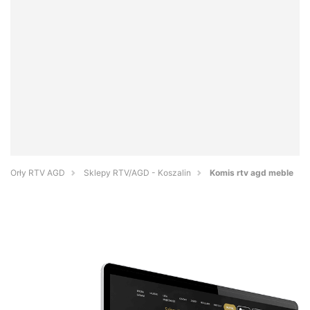
Orły RTV AGD
Sklepy RTV/AGD - Koszalin
Komis rtv agd meble