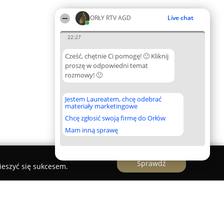
ORŁY RTV AGD
Live chat
22:27
Cześć, chętnie Ci pomogę! 🙂 Kliknij
proszę w odpowiedni temat
rozmowy! 🙂
Jestem Laureatem, chcę odebrać
materiały marketingowe
Chcę zgłosić swoją firmę do Orłów
Mam inną sprawę
Sprawdź
ieszyć się sukcesem.