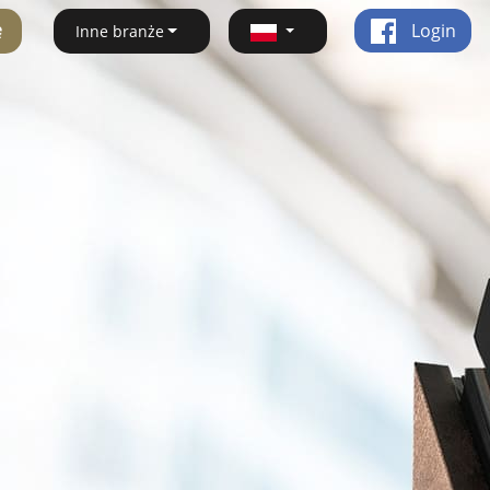
ę
Login
Inne branże