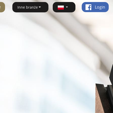
ę
Login
Inne branże