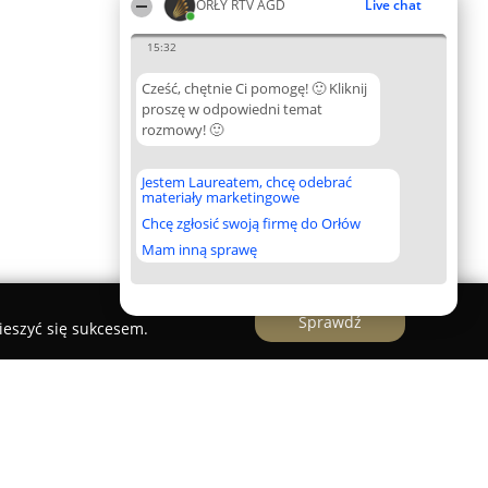
ORŁY RTV AGD
Live chat
15:32
Cześć, chętnie Ci pomogę! 🙂 Kliknij
proszę w odpowiedni temat
rozmowy! 🙂
Jestem Laureatem, chcę odebrać
materiały marketingowe
Chcę zgłosić swoją firmę do Orłów
Mam inną sprawę
Sprawdź
ieszyć się sukcesem.