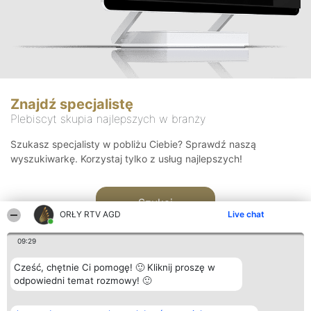
Znajdź specjalistę
Plebiscyt skupia najlepszych w branży
Szukasz specjalisty w pobliżu Ciebie? Sprawdź naszą
wyszukiwarkę. Korzystaj tylko z usług najlepszych!
Szukaj
ORŁY RTV AGD
Live chat
09:29
Cześć, chętnie Ci pomogę! 🙂 Kliknij proszę w
odpowiedni temat rozmowy! 🙂
Organizator plebiscytu
Plebiscyt
Kontakt