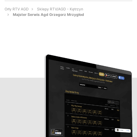
Orły RTV AGD
Sklepy RTV/AGD - Kętrzyn
Majster Serwis Agd Grzegorz Mrzygłod