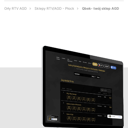
Orły RTV AGD
Sklepy RTV/AGD - Płock
Qbek- twój sklep AGD