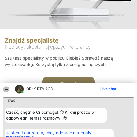
Znajdź specjalistę
Plebiscyt skupia najlepszych w branży
Szukasz specjalisty w pobliżu Ciebie? Sprawdź naszą
wyszukiwarkę. Korzystaj tylko z usług najlepszych!
Szukaj
ORŁY RTV AGD
Live chat
17:02
Cześć, chętnie Ci pomogę! 🙂 Kliknij proszę w
odpowiedni temat rozmowy! 🙂
Organizator plebiscytu
Plebiscyt
Kontakt
Jestem Laureatem, chcę odebrać materiały
Bright Side Solutions sp. z o.
Laureaci
Kontakt