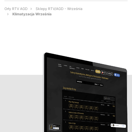
Orły RTV AGD
Sklepy RTV/AGD - Września
Klimatyzacja Września