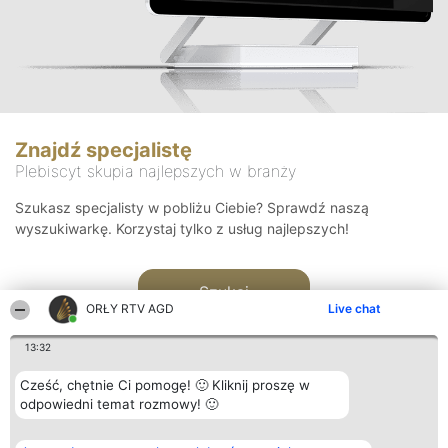
Znajdź specjalistę
Plebiscyt skupia najlepszych w branży
Szukasz specjalisty w pobliżu Ciebie? Sprawdź naszą
wyszukiwarkę. Korzystaj tylko z usług najlepszych!
Szukaj
ORŁY RTV AGD
Live chat
13:32
Cześć, chętnie Ci pomogę! 🙂 Kliknij proszę w
odpowiedni temat rozmowy! 🙂
Organizator plebiscytu
Plebiscyt
Kontakt