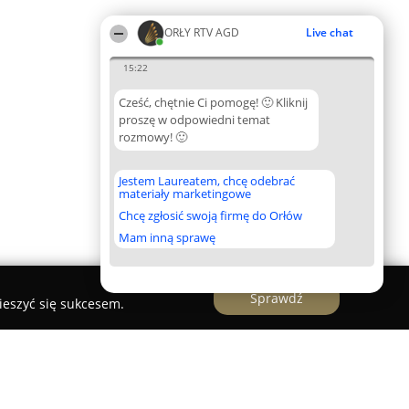
ORŁY RTV AGD
Live chat
15:22
Cześć, chętnie Ci pomogę! 🙂 Kliknij
proszę w odpowiedni temat
rozmowy! 🙂
Jestem Laureatem, chcę odebrać
materiały marketingowe
Chcę zgłosić swoją firmę do Orłów
Mam inną sprawę
Sprawdź
ieszyć się sukcesem.