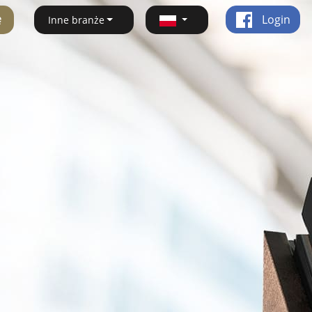
ę
Login
Inne branże