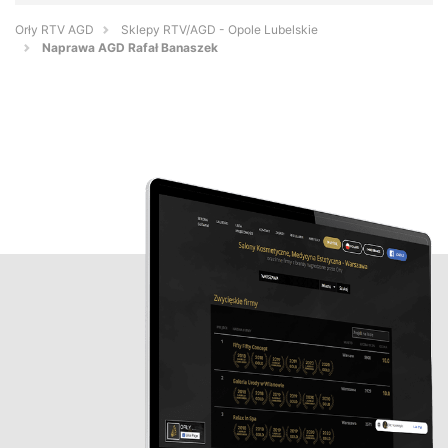
Orły RTV AGD
Sklepy RTV/AGD - Opole Lubelskie
Naprawa AGD Rafał Banaszek