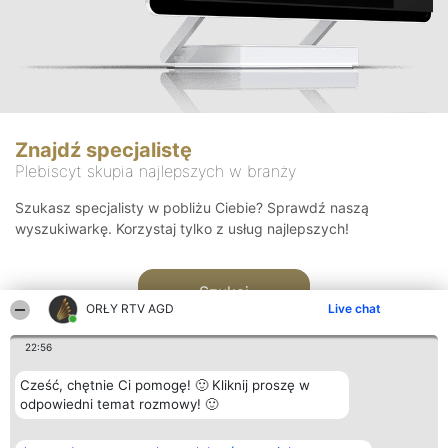
Znajdź specjalistę
Plebiscyt skupia najlepszych w branży
Szukasz specjalisty w pobliżu Ciebie? Sprawdź naszą
wyszukiwarkę. Korzystaj tylko z usług najlepszych!
Szukaj
ORŁY RTV AGD
Live chat
22:56
Cześć, chętnie Ci pomogę! 🙂 Kliknij proszę w
odpowiedni temat rozmowy! 🙂
Organizator plebiscytu
Plebiscyt
Kontakt