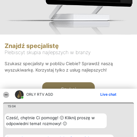
Znajdź specjalistę
Plebiscyt skupia najlepszych w branży
Szukasz specjalisty w pobliżu Ciebie? Sprawdź naszą
wyszukiwarkę. Korzystaj tylko z usług najlepszych!
Szukaj
ORŁY RTV AGD
Live chat
15:04
Cześć, chętnie Ci pomogę! 🙂 Kliknij proszę w
odpowiedni temat rozmowy! 🙂
Organizator plebiscytu
Plebiscyt
Kontakt