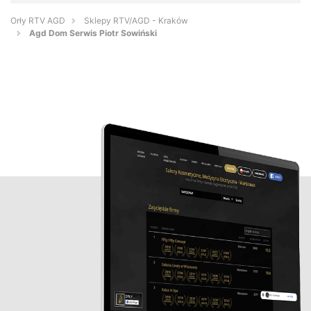
Orły RTV AGD
Sklepy RTV/AGD - Kraków
Agd Dom Serwis Piotr Sowiński