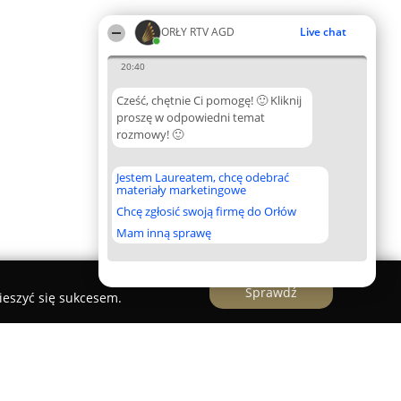
ORŁY RTV AGD
Live chat
20:40
Cześć, chętnie Ci pomogę! 🙂 Kliknij
proszę w odpowiedni temat
rozmowy! 🙂
Jestem Laureatem, chcę odebrać
materiały marketingowe
Chcę zgłosić swoją firmę do Orłów
Mam inną sprawę
Sprawdź
ieszyć się sukcesem.