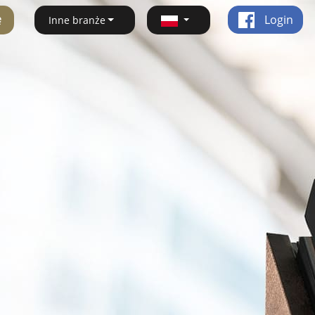
ę
Login
Inne branże