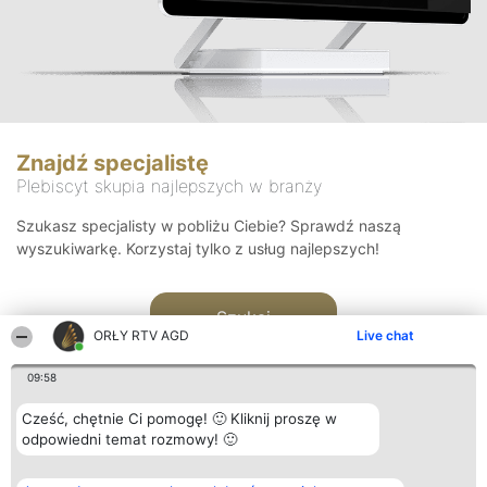
Znajdź specjalistę
Plebiscyt skupia najlepszych w branży
Szukasz specjalisty w pobliżu Ciebie? Sprawdź naszą
wyszukiwarkę. Korzystaj tylko z usług najlepszych!
Szukaj
ORŁY RTV AGD
Live chat
09:58
Cześć, chętnie Ci pomogę! 🙂 Kliknij proszę w
odpowiedni temat rozmowy! 🙂
Organizator plebiscytu
Plebiscyt
Kontakt