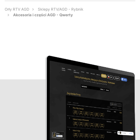
Orły RTV AGD
Sklepy RTV/AGD - Rybnik
Akcesoria i części AGD - Qwerty