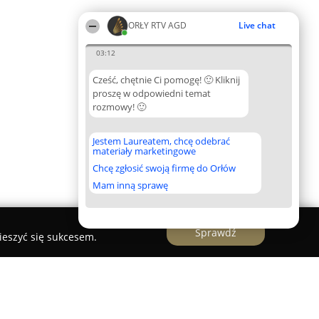
ORŁY RTV AGD
Live chat
03:12
Cześć, chętnie Ci pomogę! 🙂 Kliknij
proszę w odpowiedni temat
rozmowy! 🙂
Jestem Laureatem, chcę odebrać
materiały marketingowe
Chcę zgłosić swoją firmę do Orłów
Mam inną sprawę
Sprawdź
ieszyć się sukcesem.