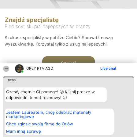
Znajdź specjalistę
Plebiscyt skupia najlepszych w branży
Szukasz specjalisty w pobliżu Ciebie? Sprawdź naszą
wyszukiwarkę. Korzystaj tylko z usług najlepszych!
Szukaj
ORŁY RTV AGD
Live chat
10:06
Cześć, chętnie Ci pomogę! 🙂 Kliknij proszę w
odpowiedni temat rozmowy! 🙂
Organizator plebiscytu
Plebiscyt
Kontakt
Jestem Laureatem, chcę odebrać materiały
Bright Side Solutions sp. z o.
Laureaci
Kontakt
marketingowe
o. sp. k.
Lista
ul. Ruska 22
wszystkich
Chcę zgłosić swoją firmę do Orłów
Wrocław 50-079
Laureatów
Mam inną sprawę
KRS 0000749100 | Regon
Zasady
381313360 | NIP 8943132676
Regulamin