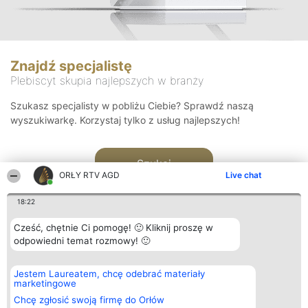
Znajdź specjalistę
Plebiscyt skupia najlepszych w branży
Szukasz specjalisty w pobliżu Ciebie? Sprawdź naszą
wyszukiwarkę. Korzystaj tylko z usług najlepszych!
Szukaj
ORŁY RTV AGD
Live chat
18:22
Cześć, chętnie Ci pomogę! 🙂 Kliknij proszę w
odpowiedni temat rozmowy! 🙂
Organizator plebiscytu
Plebiscyt
Kontakt
Jestem Laureatem, chcę odebrać materiały
Bright Side Solutions sp. z o.
Laureaci
Kontakt
marketingowe
o. sp. k.
Lista
ul. Ruska 22
wszystkich
Chcę zgłosić swoją firmę do Orłów
Wrocław 50-079
Laureatów