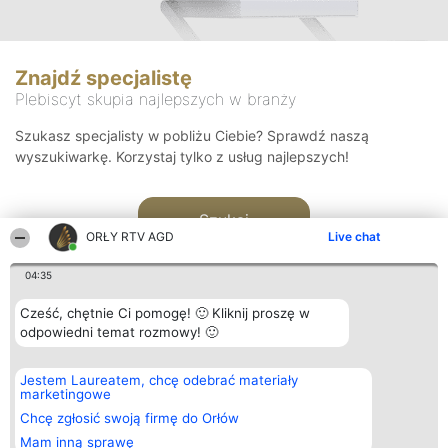
Znajdź specjalistę
Plebiscyt skupia najlepszych w branży
Szukasz specjalisty w pobliżu Ciebie? Sprawdź naszą
wyszukiwarkę. Korzystaj tylko z usług najlepszych!
Szukaj
ORŁY RTV AGD
Live chat
04:35
Cześć, chętnie Ci pomogę! 🙂 Kliknij proszę w
odpowiedni temat rozmowy! 🙂
Organizator plebiscytu
Plebiscyt
Kontakt
Jestem Laureatem, chcę odebrać materiały
Bright Side Solutions sp. z o.
Laureaci
Kontakt
marketingowe
o. sp. k.
Lista
ul. Ruska 22
wszystkich
Chcę zgłosić swoją firmę do Orłów
Wrocław 50-079
Laureatów
Mam inną sprawę
KRS 0000749100 | Regon
Zasady