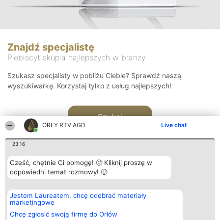
Znajdź specjalistę
Plebiscyt skupia najlepszych w branży
Szukasz specjalisty w pobliżu Ciebie? Sprawdź naszą
wyszukiwarkę. Korzystaj tylko z usług najlepszych!
Szukaj
ORŁY RTV AGD
Live chat
23:16
Cześć, chętnie Ci pomogę! 🙂 Kliknij proszę w
odpowiedni temat rozmowy! 🙂
Organizator plebiscytu
Plebiscyt
Kontakt
Jestem Laureatem, chcę odebrać materiały
Bright Side Solutions sp. z o.
Laureaci
Kontakt
marketingowe
o. sp. k.
Lista
ul. Ruska 22
wszystkich
Chcę zgłosić swoją firmę do Orłów
Wrocław 50-079
Laureatów