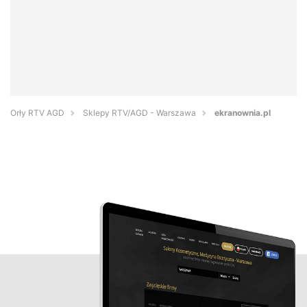
Orły RTV AGD
Sklepy RTV/AGD - Warszawa
ekranownia.pl