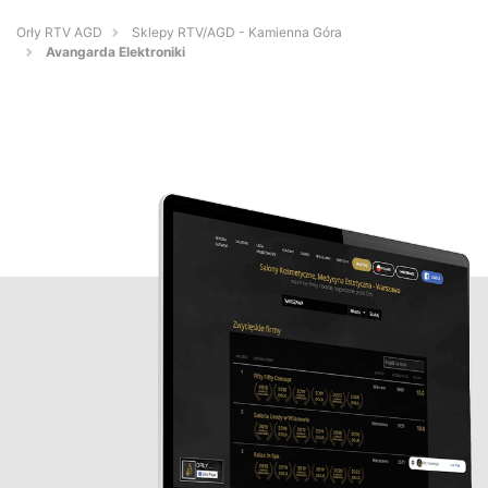
Orły RTV AGD
Sklepy RTV/AGD - Kamienna Góra
Avangarda Elektroniki