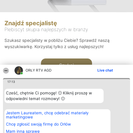
Znajdź specjalistę
Plebiscyt skupia najlepszych w branży
Szukasz specjalisty w pobliżu Ciebie? Sprawdź naszą
wyszukiwarkę. Korzystaj tylko z usług najlepszych!
Szukaj
ORŁY RTV AGD
Live chat
17:13
Cześć, chętnie Ci pomogę! 🙂 Kliknij proszę w
odpowiedni temat rozmowy! 🙂
Organizator plebiscytu
Plebiscyt
Kontakt
Jestem Laureatem, chcę odebrać materiały
Bright Side Solutions sp. z o.
Laureaci
Kontakt
marketingowe
o. sp. k.
Lista
ul. Ruska 22
wszystkich
Chcę zgłosić swoją firmę do Orłów
Wrocław 50-079
Laureatów
Mam inną sprawę
KRS 0000749100 | Regon
Zasady