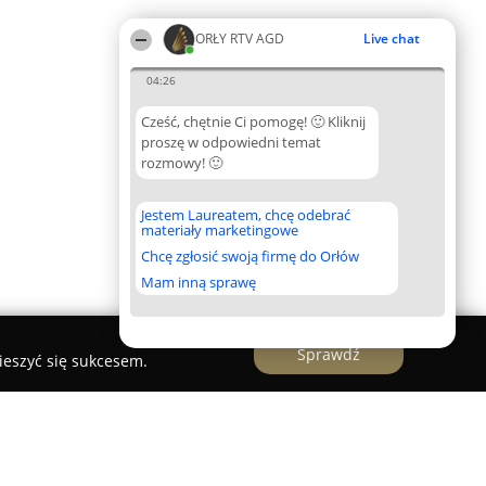
ORŁY RTV AGD
Live chat
04:26
Cześć, chętnie Ci pomogę! 🙂 Kliknij
proszę w odpowiedni temat
rozmowy! 🙂
Jestem Laureatem, chcę odebrać
materiały marketingowe
Chcę zgłosić swoją firmę do Orłów
Mam inną sprawę
Sprawdź
ieszyć się sukcesem.