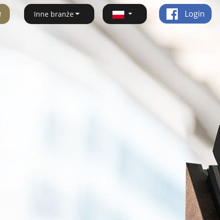
ę
Login
Inne branże