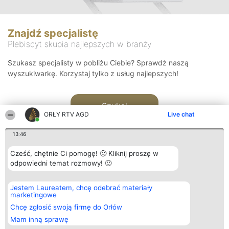
Znajdź specjalistę
Plebiscyt skupia najlepszych w branży
Szukasz specjalisty w pobliżu Ciebie? Sprawdź naszą
wyszukiwarkę. Korzystaj tylko z usług najlepszych!
Szukaj
ORŁY RTV AGD
Live chat
13:46
Cześć, chętnie Ci pomogę! 🙂 Kliknij proszę w
odpowiedni temat rozmowy! 🙂
Organizator plebiscytu
Plebiscyt
Kontakt
Jestem Laureatem, chcę odebrać materiały
Bright Side Solutions sp. z o.
Laureaci
Kontakt
marketingowe
o. sp. k.
Lista
ul. Ruska 22
wszystkich
Chcę zgłosić swoją firmę do Orłów
Wrocław 50-079
Laureatów
Mam inną sprawę
KRS 0000749100 | Regon
Zasady
381313360 | NIP 8943132676
Regulamin