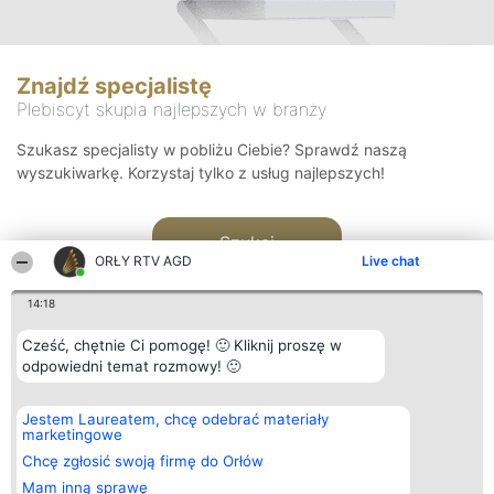
Znajdź specjalistę
Plebiscyt skupia najlepszych w branży
Szukasz specjalisty w pobliżu Ciebie? Sprawdź naszą
wyszukiwarkę. Korzystaj tylko z usług najlepszych!
Szukaj
ORŁY RTV AGD
Live chat
14:18
Cześć, chętnie Ci pomogę! 🙂 Kliknij proszę w
odpowiedni temat rozmowy! 🙂
Organizator plebiscytu
Plebiscyt
Kontakt
Jestem Laureatem, chcę odebrać materiały
Bright Side Solutions sp. z o.
Laureaci
Kontakt
marketingowe
o. sp. k.
Lista
ul. Ruska 22
wszystkich
Chcę zgłosić swoją firmę do Orłów
Wrocław 50-079
Laureatów
Mam inną sprawę
KRS 0000749100 | Regon
Zasady