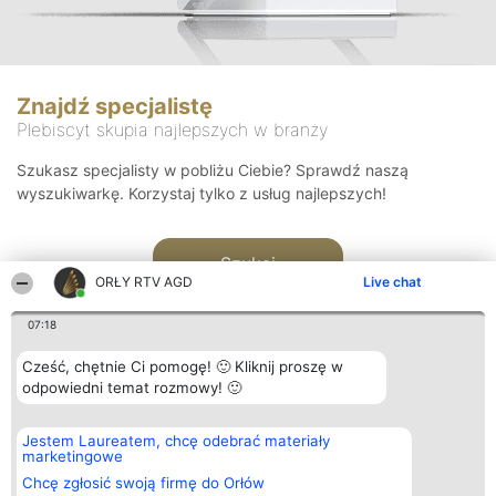
Znajdź specjalistę
Plebiscyt skupia najlepszych w branży
Szukasz specjalisty w pobliżu Ciebie? Sprawdź naszą
wyszukiwarkę. Korzystaj tylko z usług najlepszych!
Szukaj
ORŁY RTV AGD
Live chat
07:18
Cześć, chętnie Ci pomogę! 🙂 Kliknij proszę w
odpowiedni temat rozmowy! 🙂
Organizator plebiscytu
Plebiscyt
Kontakt
Jestem Laureatem, chcę odebrać materiały
Bright Side Solutions sp. z o.
Laureaci
Kontakt
marketingowe
o. sp. k.
Lista
ul. Ruska 22
wszystkich
Chcę zgłosić swoją firmę do Orłów
Wrocław 50-079
Laureatów