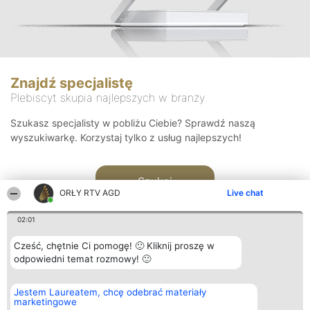
Znajdź specjalistę
Plebiscyt skupia najlepszych w branży
Szukasz specjalisty w pobliżu Ciebie? Sprawdź naszą
wyszukiwarkę. Korzystaj tylko z usług najlepszych!
Szukaj
ORŁY RTV AGD
Live chat
02:01
Cześć, chętnie Ci pomogę! 🙂 Kliknij proszę w
odpowiedni temat rozmowy! 🙂
Organizator plebiscytu
Plebiscyt
Kontakt
Jestem Laureatem, chcę odebrać materiały
Bright Side Solutions sp. z o.
Laureaci
Kontakt
marketingowe
o. sp. k.
Lista