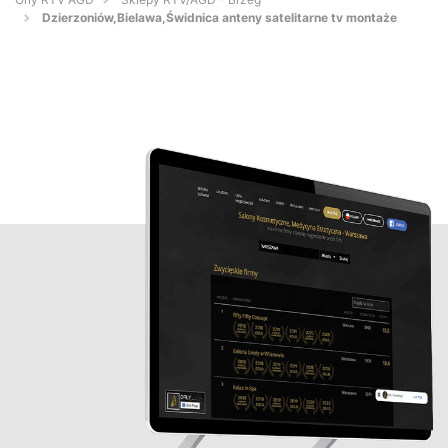
Dzierzoniów,Bielawa,Świdnica anteny satelitarne tv montaże