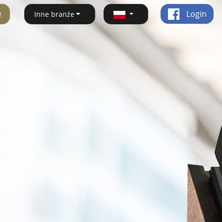
ę
Login
Inne branże