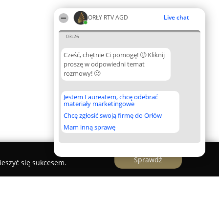
ORŁY RTV AGD
Live chat
03:26
Cześć, chętnie Ci pomogę! 🙂 Kliknij
proszę w odpowiedni temat
rozmowy! 🙂
Jestem Laureatem, chcę odebrać
materiały marketingowe
Chcę zgłosić swoją firmę do Orłów
Mam inną sprawę
Sprawdź
ieszyć się sukcesem.