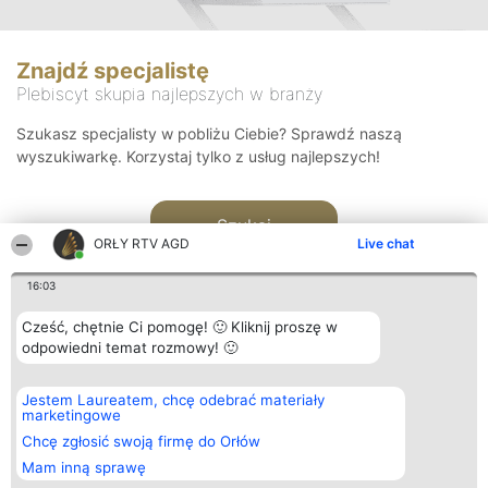
Znajdź specjalistę
Plebiscyt skupia najlepszych w branży
Szukasz specjalisty w pobliżu Ciebie? Sprawdź naszą
wyszukiwarkę. Korzystaj tylko z usług najlepszych!
Szukaj
ORŁY RTV AGD
Live chat
16:03
Cześć, chętnie Ci pomogę! 🙂 Kliknij proszę w
odpowiedni temat rozmowy! 🙂
Organizator plebiscytu
Plebiscyt
Kontakt
Jestem Laureatem, chcę odebrać materiały
Bright Side Solutions sp. z o.
Laureaci
Kontakt
marketingowe
o. sp. k.
Lista
ul. Ruska 22
wszystkich
Chcę zgłosić swoją firmę do Orłów
Wrocław 50-079
Laureatów
Mam inną sprawę
KRS 0000749100 | Regon
Zasady
381313360 | NIP 8943132676
Regulamin