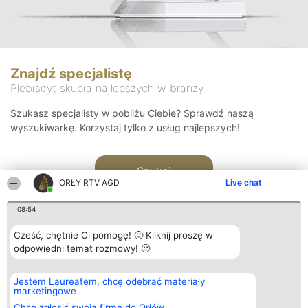
Znajdź specjalistę
Plebiscyt skupia najlepszych w branży
Szukasz specjalisty w pobliżu Ciebie? Sprawdź naszą
wyszukiwarkę. Korzystaj tylko z usług najlepszych!
Szukaj
ORŁY RTV AGD
Live chat
08:54
Cześć, chętnie Ci pomogę! 🙂 Kliknij proszę w
odpowiedni temat rozmowy! 🙂
Organizator plebiscytu
Plebiscyt
Kontakt
Jestem Laureatem, chcę odebrać materiały
Bright Side Solutions sp. z o.
Laureaci
Kontakt
marketingowe
o. sp. k.
Lista
ul. Ruska 22
wszystkich
Chcę zgłosić swoją firmę do Orłów