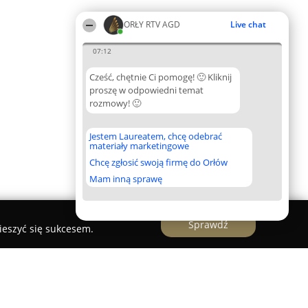
ORŁY RTV AGD
Live chat
07:12
Cześć, chętnie Ci pomogę! 🙂 Kliknij
proszę w odpowiedni temat
rozmowy! 🙂
Jestem Laureatem, chcę odebrać
materiały marketingowe
Chcę zgłosić swoją firmę do Orłów
Mam inną sprawę
Sprawdź
ieszyć się sukcesem.