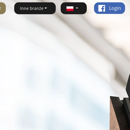
ę
Login
Inne branże