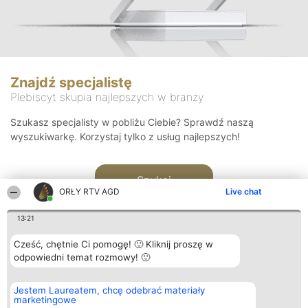
Znajdź specjalistę
Plebiscyt skupia najlepszych w branży
Szukasz specjalisty w pobliżu Ciebie? Sprawdź naszą
wyszukiwarkę. Korzystaj tylko z usług najlepszych!
Szukaj
ORŁY RTV AGD
Live chat
13:21
Cześć, chętnie Ci pomogę! 🙂 Kliknij proszę w
odpowiedni temat rozmowy! 🙂
Organizator plebiscytu
Plebiscyt
Kontakt
Jestem Laureatem, chcę odebrać materiały
Bright Side Solutions sp. z o.
Laureaci
Kontakt
marketingowe
o. sp. k.
Lista