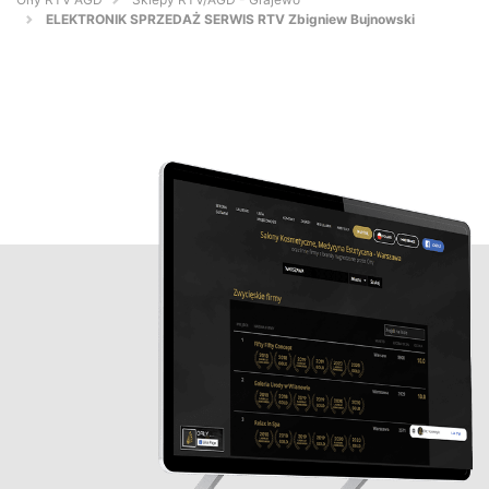
ELEKTRONIK SPRZEDAŻ SERWIS RTV Zbigniew Bujnowski