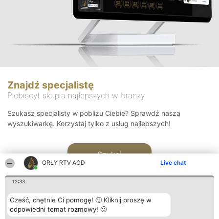
Znajdź specjalistę
Plebiscyt skupia najlepszych w branży
Szukasz specjalisty w pobliżu Ciebie? Sprawdź naszą
wyszukiwarkę. Korzystaj tylko z usług najlepszych!
Szukaj
ORŁY RTV AGD
Live chat
12:33
Cześć, chętnie Ci pomogę! 🙂 Kliknij proszę w
odpowiedni temat rozmowy! 🙂