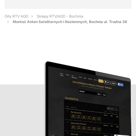
Orły RTV AGD
Sklepy RTV/AGD - Bochnia
Montaż Anten Satelitarnych i Naziemnych, Bochnia ul. Trudna 36