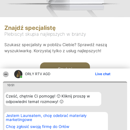
Znajdź specjalistę
Plebiscyt skupia najlepszych w branży
Szukasz specjalisty w pobliżu Ciebie? Sprawdź naszą
wyszukiwarkę. Korzystaj tylko z usług najlepszych!
Szukaj
ORŁY RTV AGD
Live chat
10:51
Cześć, chętnie Ci pomogę! 🙂 Kliknij proszę w
odpowiedni temat rozmowy! 🙂
Organizator plebiscytu
Plebiscyt
Kontakt
Jestem Laureatem, chcę odebrać materiały
Bright Side Solutions sp. z o.
Laureaci
Kontakt
marketingowe
o. sp. k.
Lista
ul. Ruska 22
wszystkich
Chcę zgłosić swoją firmę do Orłów
Wrocław 50-079
Laureatów