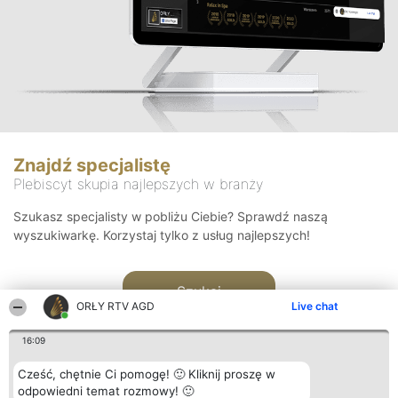
Znajdź specjalistę
Plebiscyt skupia najlepszych w branży
Szukasz specjalisty w pobliżu Ciebie? Sprawdź naszą
wyszukiwarkę. Korzystaj tylko z usług najlepszych!
Szukaj
ORŁY RTV AGD
Live chat
16:09
Cześć, chętnie Ci pomogę! 🙂 Kliknij proszę w
odpowiedni temat rozmowy! 🙂