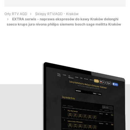
Orły RTV AGD
Sklepy RTV/AGD - Kraków
EXTRA serwis - naprawa ekspresów do kawy Kraków delonghi
saeco krups jura nivona philips siemens bosch sage melitta Kraków