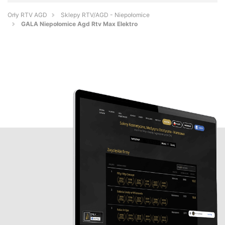
Orły RTV AGD
Sklepy RTV/AGD - Niepołomice
GALA Niepołomice Agd Rtv Max Elektro