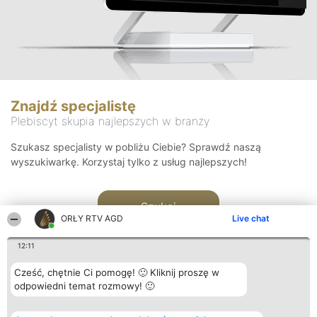
Znajdź specjalistę
Plebiscyt skupia najlepszych w branży
Szukasz specjalisty w pobliżu Ciebie? Sprawdź naszą
wyszukiwarkę. Korzystaj tylko z usług najlepszych!
Szukaj
ORŁY RTV AGD
Live chat
12:11
Cześć, chętnie Ci pomogę! 🙂 Kliknij proszę w
odpowiedni temat rozmowy! 🙂
Organizator plebiscytu
Plebiscyt
Kontakt