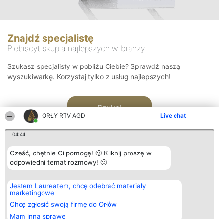
Znajdź specjalistę
Plebiscyt skupia najlepszych w branży
Szukasz specjalisty w pobliżu Ciebie? Sprawdź naszą
wyszukiwarkę. Korzystaj tylko z usług najlepszych!
Szukaj
ORŁY RTV AGD
Live chat
04:44
Cześć, chętnie Ci pomogę! 🙂 Kliknij proszę w
odpowiedni temat rozmowy! 🙂
Organizator plebiscytu
Plebiscyt
Kontakt
Jestem Laureatem, chcę odebrać materiały
Bright Side Solutions sp. z o.
Laureaci
Kontakt
marketingowe
o. sp. k.
Lista
ul. Ruska 22
wszystkich
Chcę zgłosić swoją firmę do Orłów
Wrocław 50-079
Laureatów
Mam inną sprawę
KRS 0000749100 | Regon
Zasady