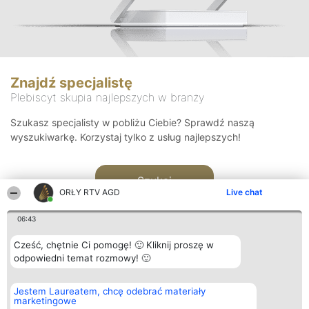
Znajdź specjalistę
Plebiscyt skupia najlepszych w branży
Szukasz specjalisty w pobliżu Ciebie? Sprawdź naszą
wyszukiwarkę. Korzystaj tylko z usług najlepszych!
Szukaj
ORŁY RTV AGD
Live chat
06:43
Cześć, chętnie Ci pomogę! 🙂 Kliknij proszę w
odpowiedni temat rozmowy! 🙂
Organizator plebiscytu
Plebiscyt
Kontakt
Jestem Laureatem, chcę odebrać materiały
Bright Side Solutions sp. z o.
Laureaci
Kontakt
marketingowe
o. sp. k.
Lista