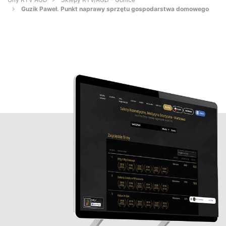
Guzik Paweł. Punkt naprawy sprzętu gospodarstwa domowego