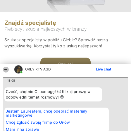
Znajdź specjalistę
Plebiscyt skupia najlepszych w branży
Szukasz specjalisty w pobliżu Ciebie? Sprawdź naszą
wyszukiwarkę. Korzystaj tylko z usług najlepszych!
Szukaj
ORŁY RTV AGD
Live chat
18:08
Cześć, chętnie Ci pomogę! 🙂 Kliknij proszę w
odpowiedni temat rozmowy! 🙂
Organizator plebiscytu
Plebiscyt
Kontakt
Jestem Laureatem, chcę odebrać materiały
Bright Side Solutions sp. z o.
Laureaci
Kontakt
marketingowe
o. sp. k.
Lista
ul. Ruska 22
wszystkich
Chcę zgłosić swoją firmę do Orłów
Wrocław 50-079
Laureatów
Mam inną sprawę
KRS 0000749100 | Regon
Zasady