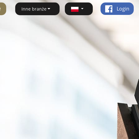
ę
Login
Inne branże