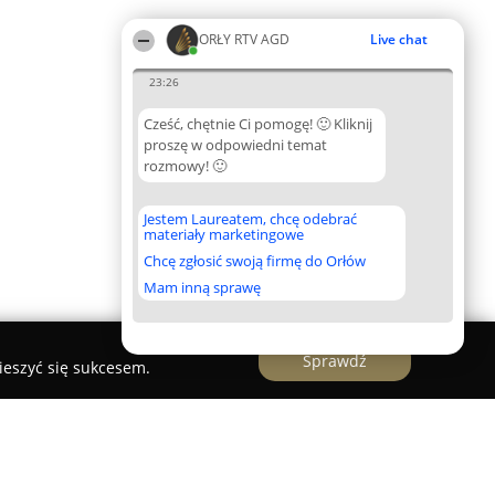
ORŁY RTV AGD
Live chat
23:26
Cześć, chętnie Ci pomogę! 🙂 Kliknij
proszę w odpowiedni temat
rozmowy! 🙂
Jestem Laureatem, chcę odebrać
materiały marketingowe
Chcę zgłosić swoją firmę do Orłów
Mam inną sprawę
Sprawdź
ieszyć się sukcesem.