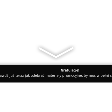
Gratulacje!
awdź już teraz jak odebrać materiały promocyjne, by móc w pełni c
rt-Service Szczepan Birkos