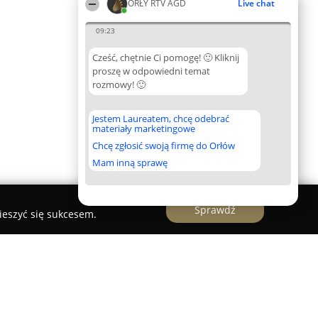
ORŁY RTV AGD
Live chat
09:23
Cześć, chętnie Ci pomogę! 🙂 Kliknij
proszę w odpowiedni temat
rozmowy! 🙂
Jestem Laureatem, chcę odebrać
materiały marketingowe
Chcę zgłosić swoją firmę do Orłów
Mam inną sprawę
Sprawdź
ieszyć się sukcesem.