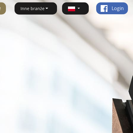
ę
Login
Inne branże